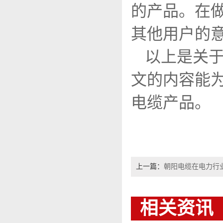
的产品。在
其他用户的
以上是关
文的内容能
电缆产品。
上一篇：
朝阳电缆在电力行
相关资讯