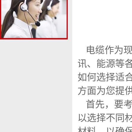
电缆作为
讯、能源等
如何选择适
方面为您提
首先，要
以选择不同
材料，以确