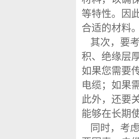
等特性。因
合适的材料
其次，要
积、绝缘层
如果您需要
电缆；如果
此外，还要
能够在长期
同时，考