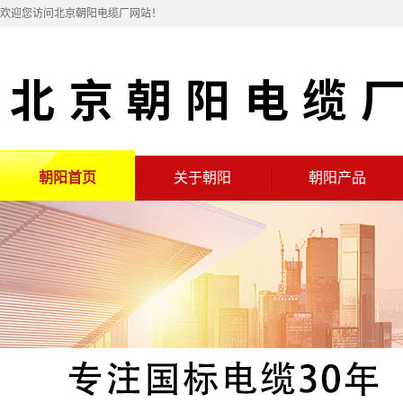
欢迎您访问北京朝阳电缆厂网站！
朝阳首页
关于朝阳
朝阳产品