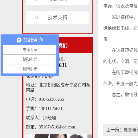
电器、仪表及电信
技术支持
家庭装修中，
烯绝缘软电线，适
备。
在线咨询
联系我们
电缆专家
在选择塑铜线
拥有咨询热线：
朝阳小邱
的电线，空调、厨
13811125631
朝阳小于
在购买塑铜线
北京朝阳电缆厂
细密，长度一般为
地址：北京朝阳区成寿寺路肖村桥
南路
总之，塑铜线
电话：010-53368255
手机：13811125631
联系人：邱经理
邮箱：351074510@qq.com
上一篇：
橡套电