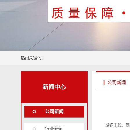
热门关键词：
公司新闻
新闻中心
公司新闻
塑铜电线，简
行业新闻