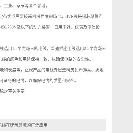
、工业、家居等各个领域。
固定布线或需要较高机械强度的场合。BVR线是铜芯聚氯乙
0/750V及以下的动力装置、日用电器、仪表及电信设
用1.5平方毫米的电线，普通插座用线选用2.5平方毫米
电线的颜色和用途保持一致，以确保电路的安全性。
地和长度等。正规产品的电线外层塑料皮色泽鲜亮、质地
产许可证号的电线，以确保电线的质量和安全。
稳定至关重要。
电线在建筑领域的广泛应用