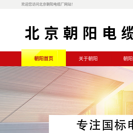
欢迎您访问北京朝阳电缆厂网站！
朝阳首页
关于朝阳
朝阳