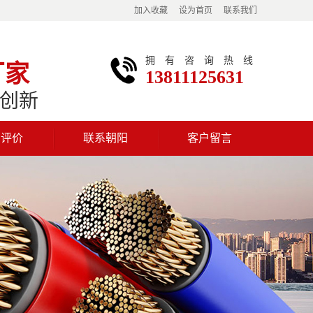
加入收藏
设为首页
联系我们
拥有咨询热线
厂家
13811125631
创新
户评价
联系朝阳
客户留言