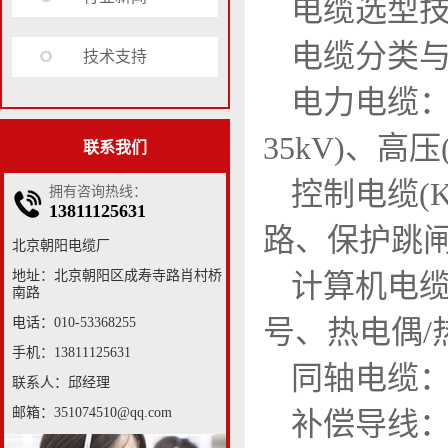
电缆选型
电缆分类
技术支持
电力电缆：
35kV)、高压(
联系我们
控制电缆(
拥有咨询热线：
13811125631
路、保护跳
北京朝阳电缆厂
地址：北京朝阳区成寿寺路肖村桥
计算机电缆
南路
号、热电偶/
电话：010-53368255
手机：13811125631
同轴电缆：
联系人：邱经理
邮箱：351074510@qq.com
补偿导线