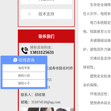
生命安全保障
技术支持
在火灾中，电缆安
电力系统稳定
电、短路甚至火灾
联系我们
关键基础设施
拥有咨询热线：
护，避免因外力破
13811125631
灾难应急支持
在线咨询
北京朝阳电缆厂
体韧性。
电缆专家
地址：北京朝阳区成寿寺路肖村桥
南路
朝阳小邱
建筑安全标准
电话：010-53368255
朝阳小于
全的保障。
手机：13811125631
环境适应性：
联系人：邱经理
邮箱：351074510@qq.com
使用寿命延长